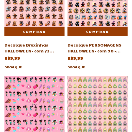
Decalque Bruxinhas
Decalque PERSONAGENS
HALLOWEEN- com 72
HALLOWEEN- com 90 -
unidades-Atelie Adriartes
Atelie Adriartes
R$9,99
R$9,99
DECALQUE
DECALQUE