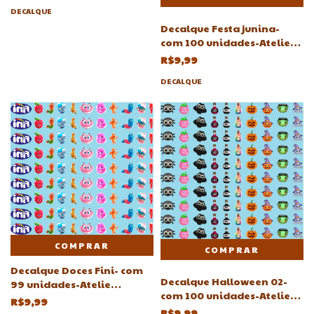
DECALQUE
Decalque Festa junina-
com 100 unidades-Atelie
Adriartes
R$9,99
DECALQUE
COMPRAR
Decalque Doces Fini- com
Decalque Halloween 02-
99 unidades-Atelie
com 100 unidades-Atelie
Adriartes
R$9,99
Adriartes
R$9,99