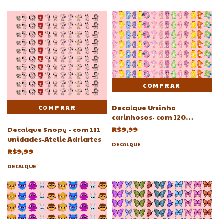
Decalque Ursinho
carinhosos- com 120
unidades-Atelie Adriartes
Decalque Snopy - com 111
R$9,99
unidades-Atelie Adriartes
DECALQUE
R$9,99
DECALQUE