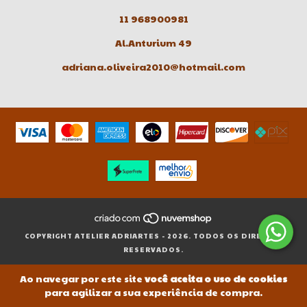
11 968900981
Al.Anturium 49
adriana.oliveira2010@hotmail.com
COPYRIGHT ATELIER ADRIARTES - 2026. TODOS OS DIREITOS
RESERVADOS.
Ao navegar por este site
você aceita o uso de cookies
para agilizar a sua experiência de compra.