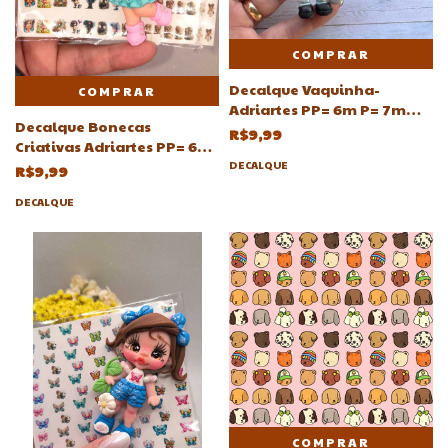
COMPRAR
Decalque Vaquinha-
COMPRAR
Adriartes PP= 6m P= 7m
Decalque Bonecas
M=8mm G=9mm GG=10 mm
R$9,99
Criativas Adriartes PP= 6m
á Escolher
P= 7m M=8mm G=9mm
DECALQUE
R$9,99
GG=10 mm
DECALQUE