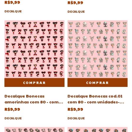
unidades-Atelie Adriartes
R$9,99
R$9,99
DECALQUE
DECALQUE
Decalque Bonecas
Decalque Bonecas cod.01
amorinhas com 80 - com
com 80 - com unidades-
unidades-Atelie Adriartes
Atelie Adriartes
R$9,99
R$9,99
DECALQUE
DECALQUE