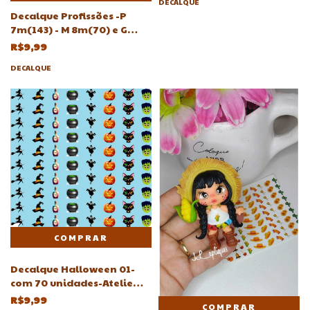
DECALQUE
Decalque Profissões -P
7m(143) - M 8m(70) e G
9m(64) -Atelie Adriartes
R$9,99
DECALQUE
Decalque Halloween 01-
com 70 unidades-Atelie
Adriartes
R$9,99