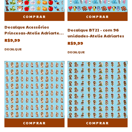
COMPRAR
Decalque Acessórios
Decalque BT21 - com 96
Princesas-Atelie Adriartes
unidades-Atelie Adriartes
7mm e 9mm
R$9,99
R$9,99
DECALQUE
DECALQUE