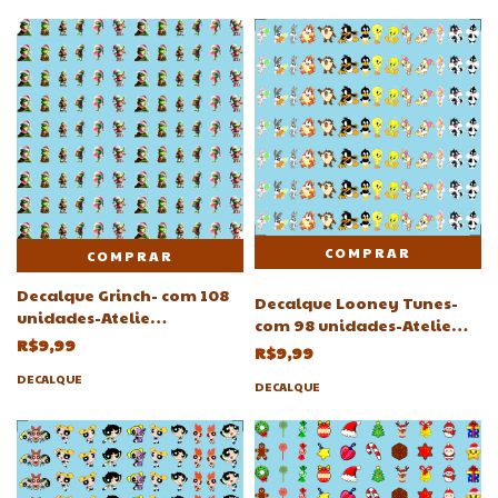
COMPRAR
Decalque Grinch- com 108
Decalque Looney Tunes-
unidades-Atelie
com 98 unidades-Atelie
Adriartes7mm 8mm 9mm
R$9,99
Adriartes
R$9,99
DECALQUE
DECALQUE