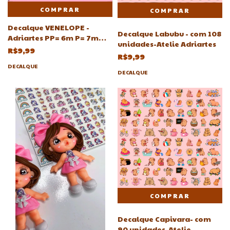
COMPRAR
Decalque VENELOPE -
Decalque Labubu - com 108
Adriartes PP= 6m P= 7m
unidades-Atelie Adriartes
M=8mm G=9mm GG=10 mm
R$9,99
R$9,99
DECALQUE
DECALQUE
Decalque Capivara- com
90 unidades-Atelie