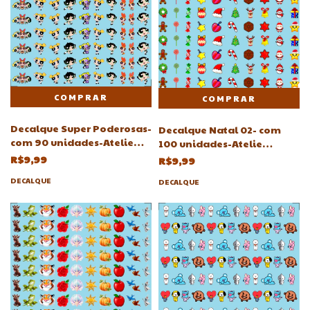
Decalque Super Poderosas-
Decalque Natal 02- com
com 90 unidades-Atelie
100 unidades-Atelie
Adriartes
Adriartes -com 8mm
R$9,99
R$9,99
DECALQUE
DECALQUE