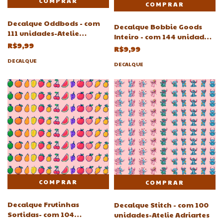
Decalque Oddbods - com
Decalque Bobbie Goods
111 unidades-Atelie
Inteiro - com 144 unidades-
Adriartes 9mm
R$9,99
Atelie Adriartes
R$9,99
DECALQUE
DECALQUE
Decalque Frutinhas
Decalque Stitch - com 100
Sortidas- com 104
unidades-Atelie Adriartes