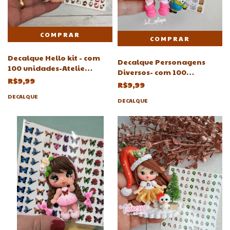
Decalque Hello kit - com
Decalque Personagens
100 unidades-Atelie
Diversos- com 100
Adriartes
R$9,99
unidades-Atelie Adriartes
R$9,99
DECALQUE
DECALQUE