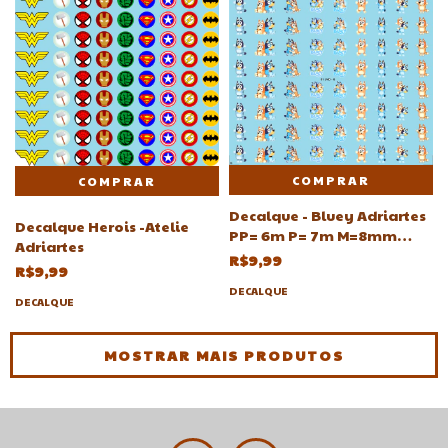
COMPRAR
Decalque - Bluey Adriartes
Decalque Herois -Atelie
PP= 6m P= 7m M=8mm
Adriartes
G=9mm GG=10 mm(Abaixo
R$9,99
R$9,99
quantidade em cada
DECALQUE
cartela)
DECALQUE
MOSTRAR MAIS PRODUTOS