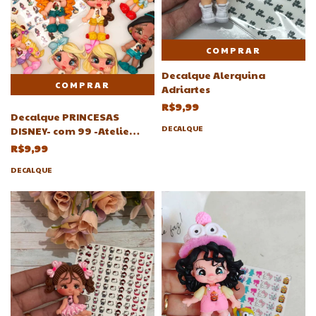
COMPRAR
Decalque Alerquina
Adriartes
R$9,99
Decalque PRINCESAS
DECALQUE
DISNEY- com 99 -Atelie
Adriartes
R$9,99
DECALQUE