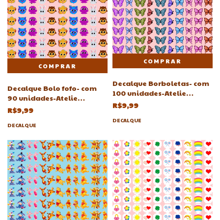
Decalque Borboletas- com
Decalque Bolo fofo- com
100 unidades-Atelie
90 unidades-Atelie
Adriartes -
R$9,99
Adriartes
R$9,99
DECALQUE
DECALQUE