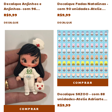
Decalque Anjinhos e
Decalque Fadas Natalinas -
Anjinhas- com 96
com 90 unidades-Atelie
unidades-Atelie Adriartes
Adriartes 7mm
R$9,99
R$9,99
DECALQUE
DECALQUE
Decalque SKZOO - com 88
unidades-Atelie Adriartes
9mm
R$9,99
COMPRAR