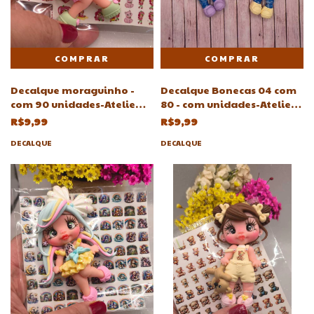
Decalque moraguinho -
Decalque Bonecas 04 com
com 90 unidades-Atelie
80 - com unidades-Atelie
Adriartes
Adriartes
R$9,99
R$9,99
DECALQUE
DECALQUE