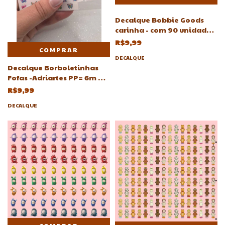
Decalque Bobbie Goods
carinha - com 90 unidades-
Atelie Adriartes
R$9,99
COMPRAR
DECALQUE
Decalque Borboletinhas
Fofas -Adriartes PP= 6m P=
7m M=8mm G=9mm GG=10
R$9,99
mm
DECALQUE