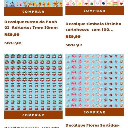
COMPRAR
Decalque turma do Pooh
Decalque simbolo Ursinho
01 -Adriartes 7mm 10mm
carinhosos- com 100
R$9,99
unidades-Atelie Adriartes
R$9,99
DECALQUE
DECALQUE
Decalque Flores Sortidas-
Decalque Cereja- com 100