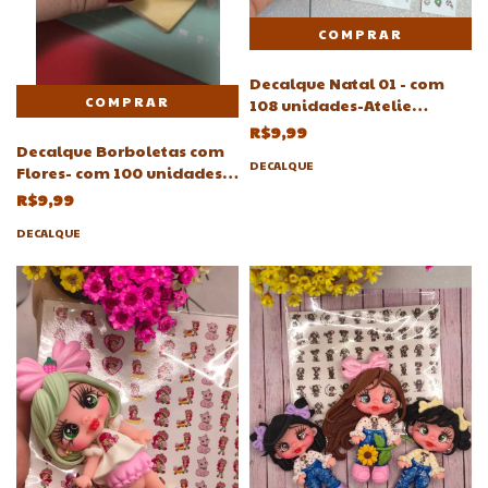
Decalque Natal 01 - com
108 unidades-Atelie
Adriartes 6mm
R$9,99
Decalque Borboletas com
DECALQUE
Flores- com 100 unidades-
Atelie Adriartes
R$9,99
DECALQUE