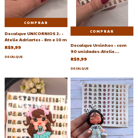
COMPRAR
Decalque UNICORNIOS 2- -
Atelie Adriartes - 8m e 10 m
Decalque Ursinhos - com
R$9,99
90 unidades-Atelie
Adriartes-
DECALQUE
R$9,99
DECALQUE