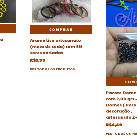
COMPRAR
ra
Arame liso artesanato
(meia de seda) com 5M
cores variadas
R$3,99
VER TODOS OS PRODUTOS
COM
Pacote Dome
com 2,00 grs 
Domes ( Perol
decoração ,
artesanato,pe
R$4,49
VER TODOS OS P