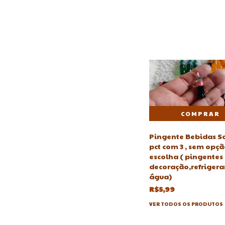
Pingente Bebidas S
pct com 3 , sem opçã
escolha ( pingentes 
decoração,refrigeran
água)
R$5,99
VER TODOS OS PRODUTOS