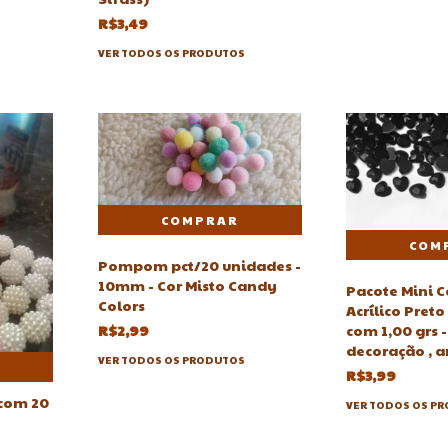
R$3,49
VER TODOS OS PRODUTOS
Pompom pct/20 unidades -
10mm - Cor Misto Candy
Pacote Mini 
Colors
Acrílico Pret
com 1,00 grs -
R$2,99
decoração , 
VER TODOS OS PRODUTOS
R$3,99
 com 20
VER TODOS OS P