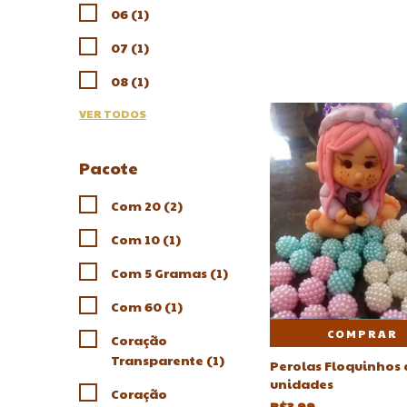
06 (1)
07 (1)
08 (1)
VER TODOS
Pacote
Com 20 (2)
Com 10 (1)
Com 5 Gramas (1)
Com 60 (1)
COMPRAR
Coração
Transparente (1)
Perolas Floquinhos
unidades
Coração
R$3,99