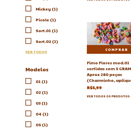
Mickey (1)
Picole (1)
Sort.01 (1)
Sort.02 (1)
VER TODOS
Fimo Flores mod.01
Modelos
sortidas com 5 GRAM
Aprox 280 peças
(Charminho, apliqu
01 (1)
R$5,99
02 (1)
VER TODOS OS PRODUTOS
03 (1)
04 (1)
05 (1)