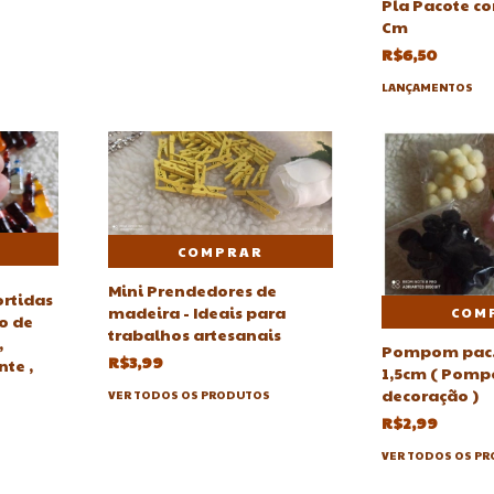
Pla Pacote co
Cm
R$6,50
LANÇAMENTOS
COMPRAR
Mini Prendedores de
ortidas
madeira - Ideais para
COM
o de
trabalhos artesanais
,
Pompom pac.
R$3,99
te ,
1,5cm ( Pomp
decoração )
VER TODOS OS PRODUTOS
R$2,99
VER TODOS OS P