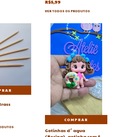
R$5,99
VER TODOS OS PRODUTOS
trass
COMPRAR
RODUTOS
Gotinhas d´ agua
(Resina)- gotinha com 5