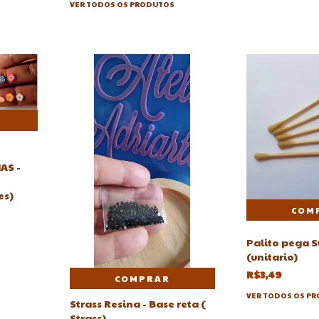
VER TODOS OS PRODUTOS
AS -
es)
Palito pega S
(unitario)
R$3,49
COMPRAR
VER TODOS OS P
Strass Resina - Base reta (
Strass)