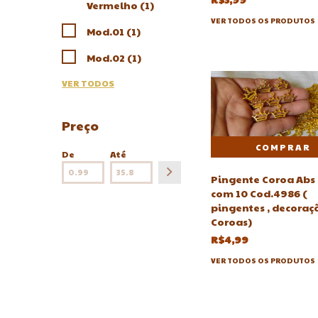
Vermelho (1)
VER TODOS OS PRODUTOS
Mod.01 (1)
Mod.02 (1)
VER TODOS
Preço
De
Até
Pingente Coroa Abs 
com 10 Cod.4986 (
pingentes , decoraç
Coroas)
R$4,99
VER TODOS OS PRODUTOS