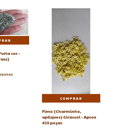
Furta cor -
rass)
RODUTOS
Fimo (Charminho,
apliques) Girassol - Aprox
415 peças