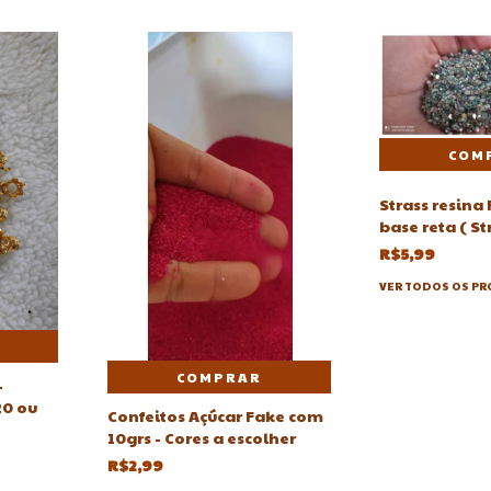
Strass resina 
base reta ( St
R$5,99
VER TODOS OS P
COMPRAR
-
20 ou
Confeitos Açúcar Fake com
10grs - Cores a escolher
R$2,99