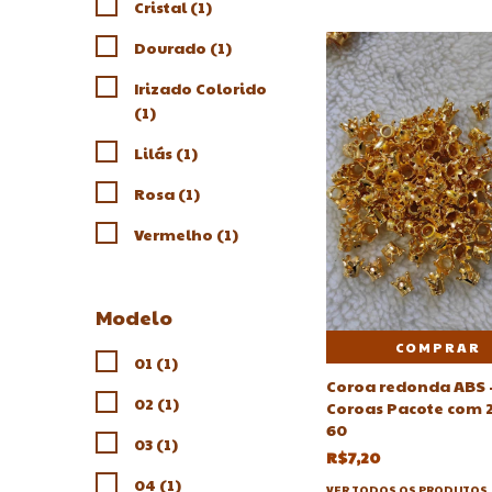
Cristal (1)
Dourado (1)
Irizado Colorido
(1)
Lilás (1)
Rosa (1)
Vermelho (1)
Modelo
COMPRAR
01 (1)
Coroa redonda ABS 
02 (1)
Coroas Pacote com 
60
03 (1)
R$7,20
04 (1)
VER TODOS OS PRODUTOS