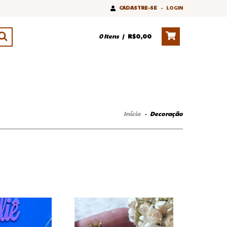
CADASTRE-SE
-
LOGIN
0
Itens
|
R$0,00
Início
-
Decoração