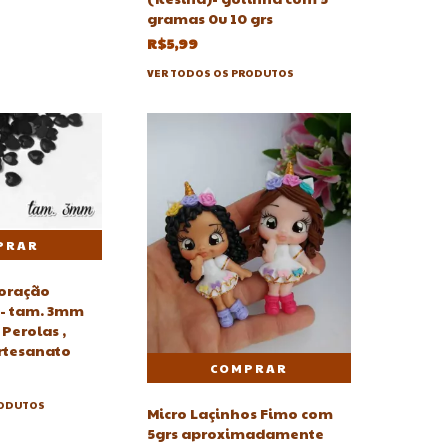
gramas 0u 10 grs
R$5,99
VER TODOS OS PRODUTOS
Coração
o - tam. 3mm
 Perolas ,
artesanato
RODUTOS
Micro Laçinhos Fimo com
5grs aproximadamente