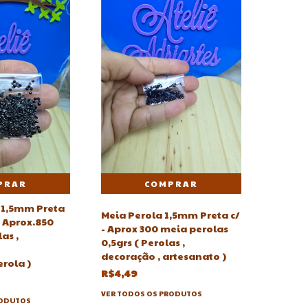
PRAR
 1,5mm Preta
Meia Perola 1,5mm Preta c/
- Aprox.850
- Aprox 300 meia perolas
as ,
0,5grs ( Perolas ,
decoração , artesanato )
rola )
R$4,49
VER TODOS OS PRODUTOS
RODUTOS