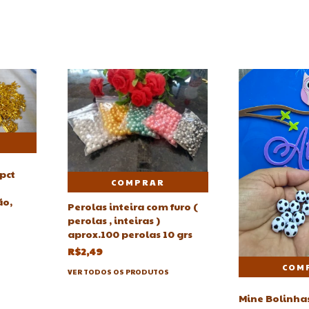
pct
COMPRAR
ão,
Perolas inteira com furo (
perolas , inteiras )
aprox.100 perolas 10 grs
R$2,49
VER TODOS OS PRODUTOS
Mine Bolinhas