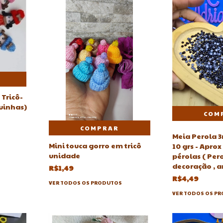
 Tricô-
uinhas)
COMPRAR
Meia Perola 
Mini touca gorro em tricô
10 grs - Apro
unidade
pérolas ( Pero
decoração , a
R$1,49
R$4,49
VER TODOS OS PRODUTOS
VER TODOS OS P