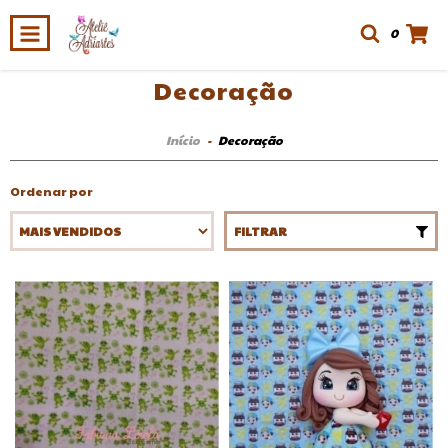
0
Decoração
Início
-
Decoração
Ordenar por
FILTRAR