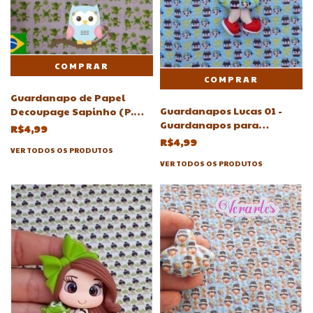
Guardanapo de Papel
Guardanapos Lucas 01 -
Decoupage Sapinho (P.
Guardanapos para
Biscuit) -
R$4,99
decoupagem em biscuit
Guardanapos(Sapo,sapos)
R$4,99
VER TODOS OS PRODUTOS
VER TODOS OS PRODUTOS