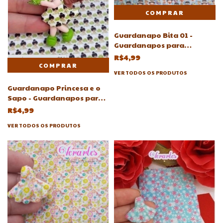
Guardanapo Bita 01 -
Guardanapos para
Decoupagem biscuit]
R$4,99
(mundo Bita, Bitta)
VER TODOS OS PRODUTOS
Guardanapo Princesa e o
Sapo - Guardanapos para
Decoupagem biscuit
R$4,99
VER TODOS OS PRODUTOS