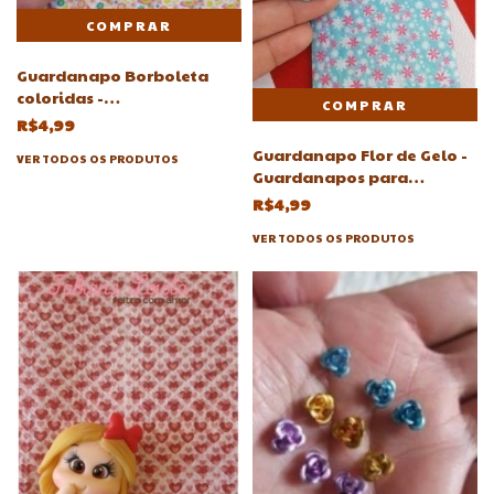
Guardanapo Borboleta
coloridas -
Guardanapos(Borboletas,
R$4,99
Borboleta,borboletinha,Borboletinhas)
Guardanapo Flor de Gelo -
VER TODOS OS PRODUTOS
Guardanapos para
Decoupagem biscuit
R$4,99
VER TODOS OS PRODUTOS