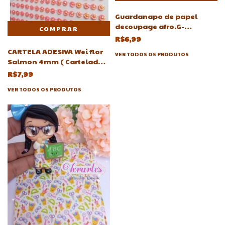
Guardanapo de papel
decoupage afro.G-
Guardanapos
R$6,99
CARTELA ADESIVA Wei flor
VER TODOS OS PRODUTOS
Salmon 4mm ( Cartelados
)
R$7,99
VER TODOS OS PRODUTOS