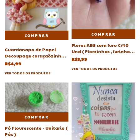
COMPRAR
Flores ABS com furo C/40
Guardanapo de Papel
Und ( Florzinhas , furinho )-
Decoupage coraçaõzinho -
Aprox 40 pçs
R$3,99
Guardanapos(Coração,coracao)
R$4,99
VER TODOS OS PRODUTOS
VER TODOS OS PRODUTOS
COMPRAR
Pó Flourescente - Unitario (
Pós )