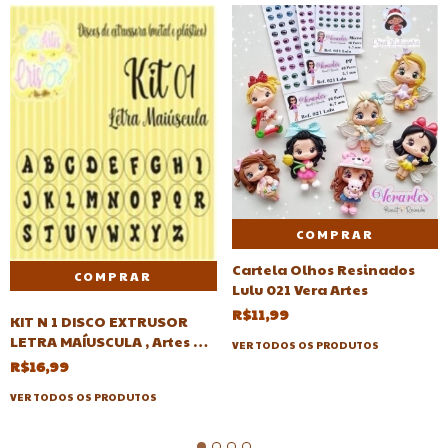
COMPRAR
Cartela Olhos Resinados
Lulu 021 Vera Artes
R$11,99
KIT N 1 DISCO EXTRUSOR
LETRA MAÍUSCULA , Artes da
VER TODOS OS PRODUTOS
Cris-discos-Extrusora
R$16,99
VER TODOS OS PRODUTOS