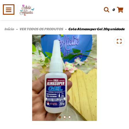
0
Início
-
VER TODOS OS PRODUTOS
-
Cola Almasuper Gel 20g unidade