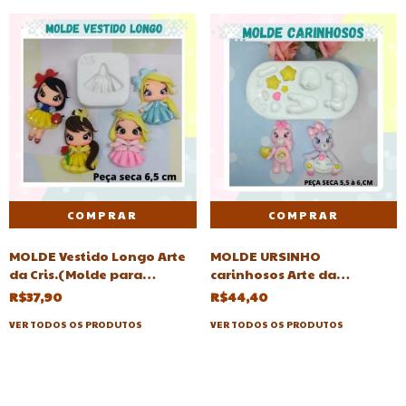
MOLDE Vestido Longo Arte
MOLDE URSINHO
da Cris.(Molde para
carinhosos Arte da
aplique,vestido
Cris(ursinhos carinhosos)
R$37,90
R$44,40
longo,Vestidos
VER TODOS OS PRODUTOS
VER TODOS OS PRODUTOS
longo,vestido rodado)