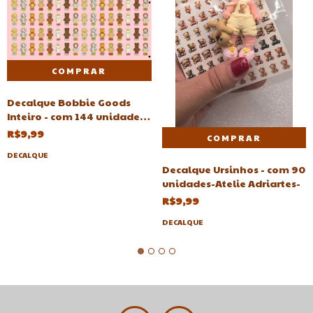
Decalque Bobbie Goods
Inteiro - com 144 unidades-
Atelie Adriartes
R$9,99
DECALQUE
Decalque Ursinhos - com 90
unidades-Atelie Adriartes-
R$9,99
DECALQUE