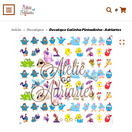
0
Início
-
Decalque
-
Decalque Galinha Pintadinha - Adriartes