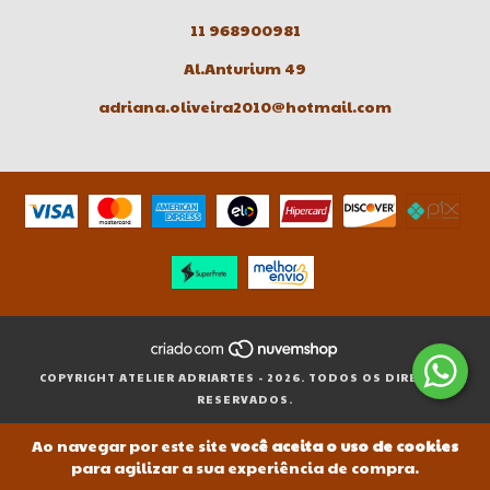
11 968900981
Al.Anturium 49
adriana.oliveira2010@hotmail.com
COPYRIGHT ATELIER ADRIARTES - 2026. TODOS OS DIREITOS
RESERVADOS.
Ao navegar por este site
você aceita o uso de cookies
para agilizar a sua experiência de compra.