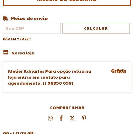
Meios de envio
Entregas para o CEP:
ALTERAR CEP
CALCULAR
NÃO SEI MEU CEP
Nossa loja
Grátis
Atelier Adriartes Para opção retira na
loja entrar em contato para
agendamento. 11 96890 0981
COMPARTILHAR
GG - 1,0 cm alt.