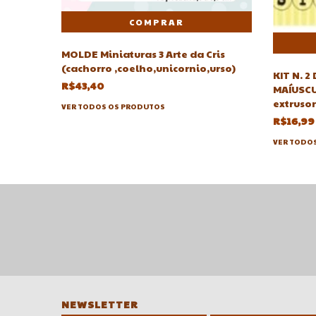
MOLDE Miniaturas 3 Arte da Cris
(cachorro ,coelho,unicornio,urso)
KIT N. 
R$43,40
MAÍUSCUL
extruso
VER TODOS OS PRODUTOS
R$16,99
VER TODO
NEWSLETTER