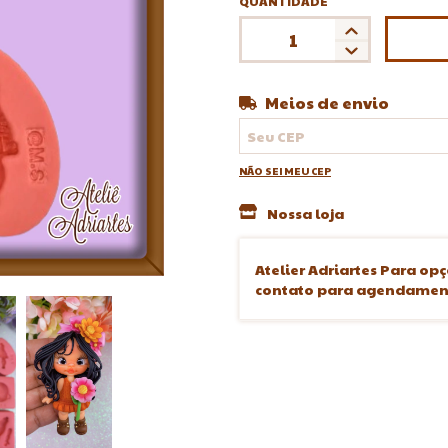
QUANTIDADE
Meios de envio
Entregas para o CEP:
NÃO SEI MEU CEP
Nossa loja
Atelier Adriartes Para opç
contato para agendament