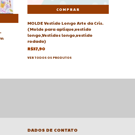
MOLDE Vestido Longo Arte da Cris.
MOLDE 
(Molde para aplique,vestido
Cris(ur
-
longo,Vestidos longo,vestido
R$44,4
em
rodado)
VER TODO
R$37,90
VER TODOS OS PRODUTOS
DADOS DE CONTATO