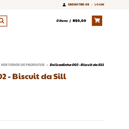
CADASTRE-SE
-
LOGIN
0
Itens
|
R$0,00
VER TODOS OS PRODUTOS
-
Delicadinha 002 - Biscuit da Sill
 - Biscuit da Sill