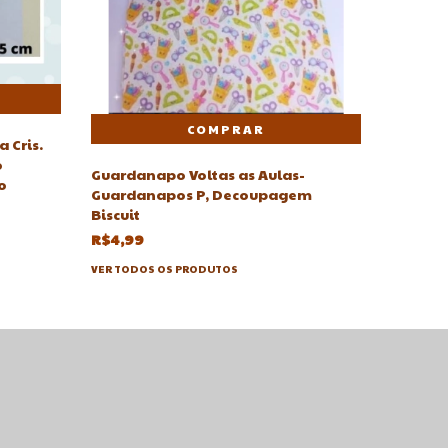
 Cris.
o
Guardanapo Voltas as Aulas-
Molde F
o
Guardanapos P, Decoupagem
cabeça+
Biscuit
R$69,4
R$4,99
VER TODO
VER TODOS OS PRODUTOS