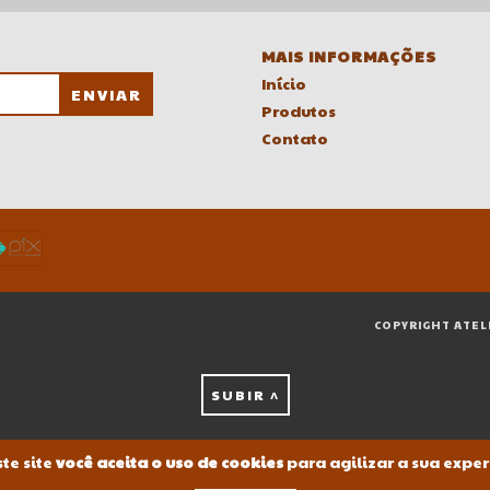
MAIS INFORMAÇÕES
Início
Produtos
Contato
COPYRIGHT ATEL
SUBIR ^
te site
você aceita o uso de cookies
para agilizar a sua expe