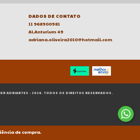
DADOS DE CONTATO
11 968900981
Al.Anturium 49
adriana.oliveira2010@hotmail.com
IER ADRIARTES - 2026. TODOS OS DIREITOS RESERVADOS.
riência de compra.