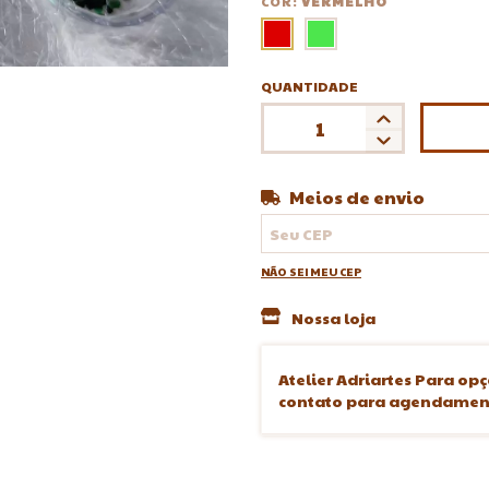
COR:
VERMELHO
QUANTIDADE
Meios de envio
Entregas para o CEP:
NÃO SEI MEU CEP
Nossa loja
Atelier Adriartes Para opç
contato para agendament