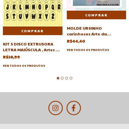
MOLDE URSINHO
carinhosos Arte da
Cris(ursinhos carinhosos)
R$44,40
KIT 5 DISCO EXTRUSORA
LETRA MAIÚSCULA , Artes da
VER TODOS OS PRODUTOS
Cris
R$16,99
VER TODOS OS PRODUTOS