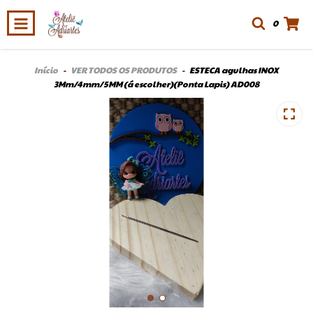
0
Início
-
VER TODOS OS PRODUTOS
-
ESTECA agulhas INOX
3Mm/4mm/5MM (á escolher)(Ponta Lapis) AD008