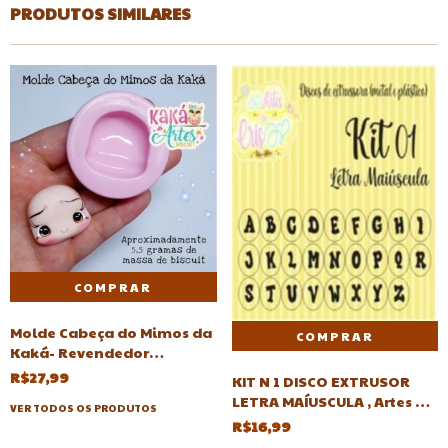
PRODUTOS SIMILARES
Molde Cabeça do Mimos da
Kaká- Revendedor
autorizado-cabeca-
R$27,99
KIT N 1 DISCO EXTRUSOR
cabeças
LETRA MAÍUSCULA , Artes da
VER TODOS OS PRODUTOS
Cris-discos-Extrusora
R$16,99