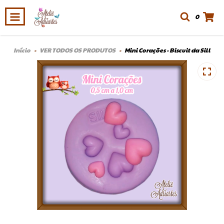
0
Início
-
VER TODOS OS PRODUTOS
-
Mini Corações - Biscuit da Sill