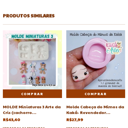
PRODUTOS SIMILARES
MOLDE Miniaturas 3 Arte da
Molde Cabeça do Mimos da
Cris (cachorro
Kaká- Revendedor
,coelho,unicornio,urso)
autorizado-cabeca-
R$43,40
R$27,99
cabeças