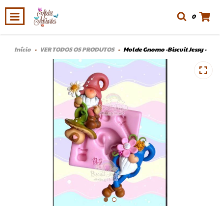
0
Início
-
VER TODOS OS PRODUTOS
-
Molde Gnomo -Biscuit Jessy -