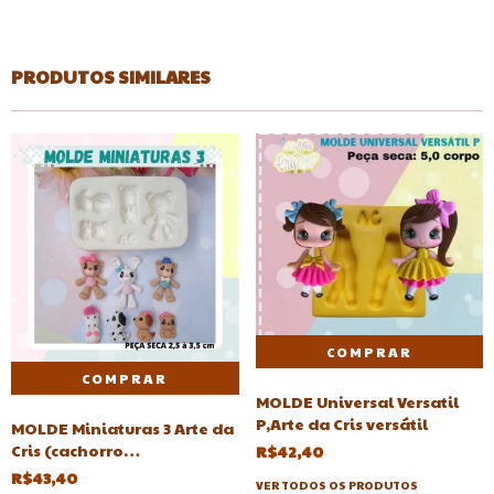
PRODUTOS SIMILARES
MOLDE Universal Versatil
P,Arte da Cris versátil
MOLDE Miniaturas 3 Arte da
Cris (cachorro
R$42,40
,coelho,unicornio,urso)
R$43,40
VER TODOS OS PRODUTOS