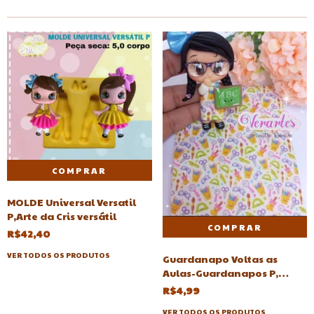
MOLDE Universal Versatil
P,Arte da Cris versátil
R$42,40
VER TODOS OS PRODUTOS
Guardanapo Voltas as
Aulas-Guardanapos P,
Decoupagem Biscuit
R$4,99
VER TODOS OS PRODUTOS