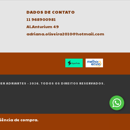
DADOS DE CONTATO
11 968900981
Al.Anturium 49
adriana.oliveira2010@hotmail.com
IER ADRIARTES - 2026. TODOS OS DIREITOS RESERVADOS.
riência de compra.