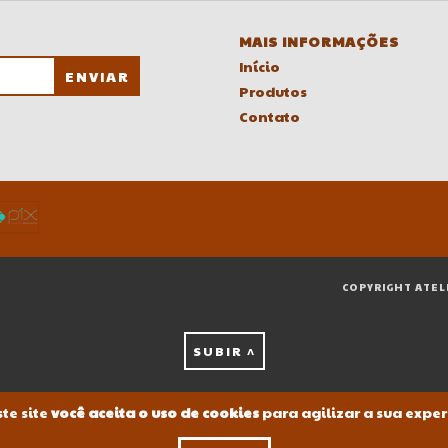
MAIS INFORMAÇÕES
Início
Produtos
Contato
COPYRIGHT ATEL
SUBIR ^
te site
você aceita o uso de cookies
para agilizar a sua expe