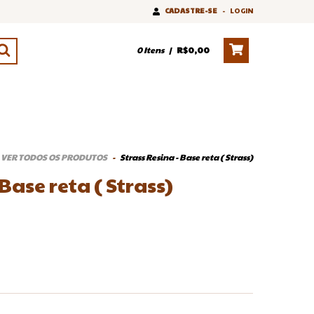
CADASTRE-SE
-
LOGIN
0
Itens
|
R$0,00
VER TODOS OS PRODUTOS
-
Strass Resina - Base reta ( Strass)
Base reta ( Strass)