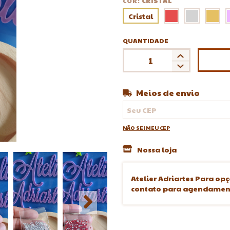
COR:
CRISTAL
Cristal
QUANTIDADE
Meios de envio
Entregas para o CEP:
NÃO SEI MEU CEP
Nossa loja
Atelier Adriartes Para opç
contato para agendament