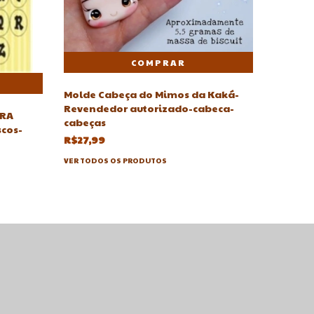
MOLDE U
Cris ver
Molde Cabeça do Mimos da Kaká-
R$42,4
Revendedor autorizado-cabeca-
TRA
cabeças
VER TODO
scos-
R$27,99
VER TODOS OS PRODUTOS