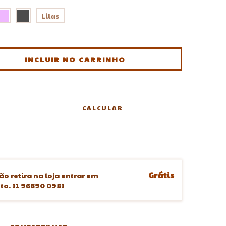
Lilas
ALTERAR CEP
CALCULAR
Grátis
ão retira na loja entrar em
o. 11 96890 0981