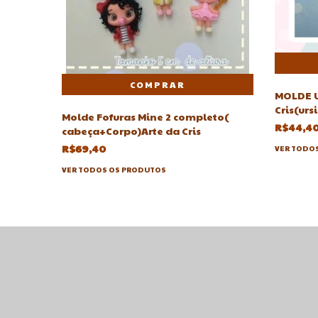
MOLDE U
Cris(urs
Molde Fofuras Mine 2 completo(
R$44,4
cabeça+Corpo)Arte da Cris
R$69,40
VER TODO
VER TODOS OS PRODUTOS